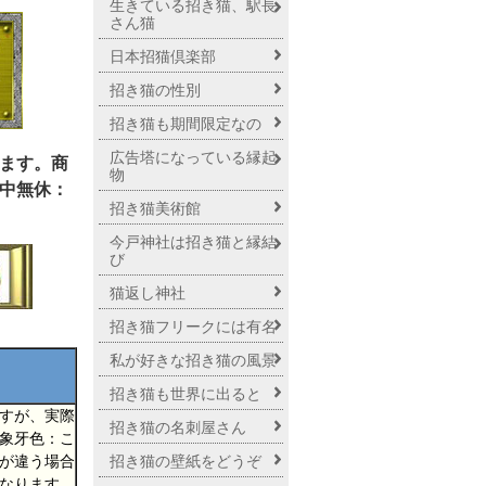
生きている招き猫、駅長
さん猫
日本招猫倶楽部
招き猫の性別
招き猫も期間限定なの
広告塔になっている縁起
ます。商
物
中無休：
招き猫美術館
今戸神社は招き猫と縁結
び
猫返し神社
招き猫フリークには有名
私が好きな招き猫の風景
招き猫も世界に出ると
すが、実際
招き猫の名刺屋さん
象牙色：こ
が違う場合
招き猫の壁紙をどうぞ
なります。