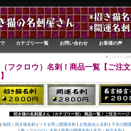
で
カテゴリー一覧
お問い合わせ
お客様の声
梟（フクロウ）名
梟（フクロウ）名刺！商品一覧【ご注文
ジ】
招き猫の名刺屋さん（カテゴリー別） 商品一覧！ご注文ペー
|
福招く招き猫名刺
|
ツキを呼ぶ開運名刺
|
お気楽仙人名刺
|
干支の開
|
梟（フクロウ）名刺
|
龍馬の開運名刺
|
名言・格言名刺
|