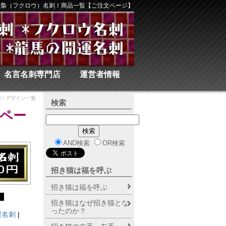
梟（フクロウ）名刺！商品一覧【ご注文ページ】
名言名刺専門店
運営者情報
刺！デザイン一覧
検索
ペー
AND検索
OR検索
招き猫は福を呼ぶ
招き猫は福を呼ぶ
ジ
招き猫はなぜ招き猫とな
ったのか？
運名刺
|