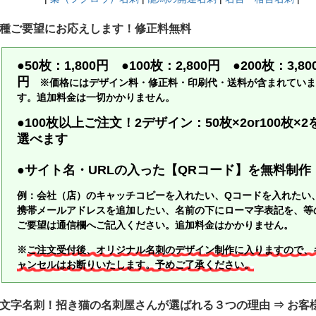
種ご要望にお応えします！修正料無料
●50枚：1,800円 ●100枚：2,800円 ●200枚：3,80
円
※価格にはデザイン料・修正料・印刷代・送料が含まれていま
す。追加料金は一切かかりません。
●100枚以上ご注文！2デザイン：50枚×2or100枚×2
選べます
●サイト名・URLの入った【QRコード】を無料制作
例：会社（店）のキャッチコピーを入れたい、Qコードを入れたい
携帯メールアドレスを追加したい、名前の下にローマ字表記を、等
ご要望は通信欄へご記入ください。追加料金はかかりません。
※
ご注文受付後、オリジナル名刺のデザイン制作に入りますので、
ャンセルはお断りいたします。予めご了承ください。
文字名刺！
招き猫の名刺屋さん
が選ばれる３つの理由 ⇒
お客