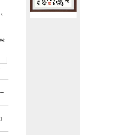
く
0枚
、
ー
】