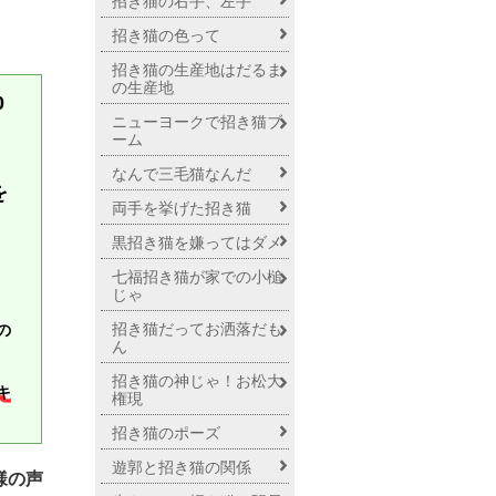
招き猫の右手、左手
招き猫の色って
招き猫の生産地はだるま
の生産地
0
ニューヨークで招き猫ブ
ーム
なんで三毛猫なんだ
を
両手を挙げた招き猫
黒招き猫を嫌ってはダメ
七福招き猫が家での小槌
じゃ
、
招き猫だってお洒落だも
の
ん
招き猫の神じゃ！お松大
キ
権現
招き猫のポーズ
遊郭と招き猫の関係
様の声