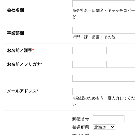
会社名欄
※会社名・店舗名・キャッチコピー
ど
事業部欄
※部・課・肩書・その他
お名前／漢字
*
お名前／フリガナ
*
メールアドレス
*
※確認のためもう一度入力してくだ
い
郵便番号 :
都道府県 :