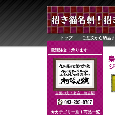
トップ
ご注文から納品ま
電話注文！承ります
言葉の力！名言・格言額
★カテゴリー別！商品一覧