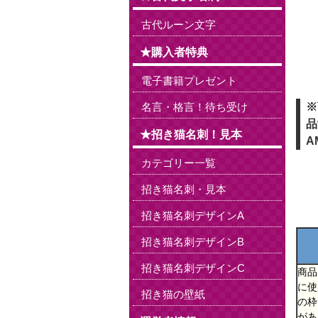
古代ルーン文字
★購入者特典
電子書籍プレゼント
名言・格言！待ち受け
※
品
★招き猫名刺！見本
A
カテゴリー一覧
招き猫名刺・見本
招き猫名刺デザインA
招き猫名刺デザインB
招き猫名刺デザインC
商品
に使
招き猫の壁紙
の枠
があ