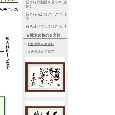
招き猫の動画を見て幸せ
気分
のルーン文
招き猫時計のブログパー
ツ
待ち受けだって招き猫
★戦国武将の名言額
⇒
戦国武将の名言額
⇒
幕末志士の名言額